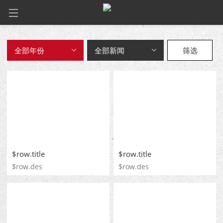
筛选
$row.title
$row.title
$row.des
$row.des